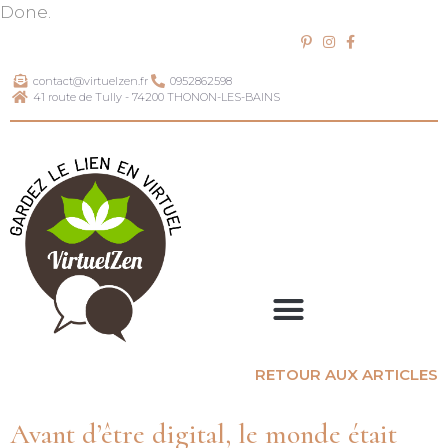
Done.
contact@virtuelzen.fr
0952862598
41 route de Tully - 74200 THONON-LES-BAINS
RETOUR AUX ARTICLES
Avant d’être digital, le monde était